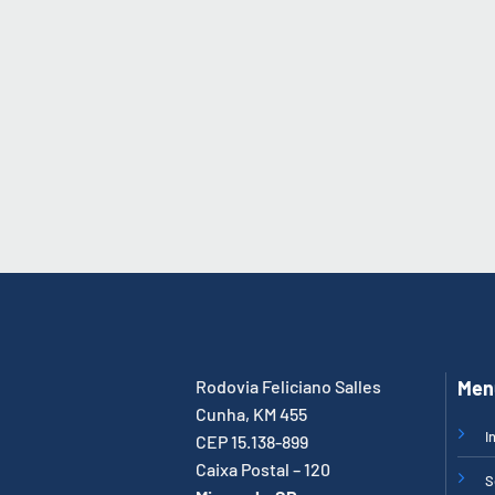
Rodovia Feliciano Salles
Men
Cunha, KM 455
I
CEP 15.138-899
Caixa Postal – 120
S