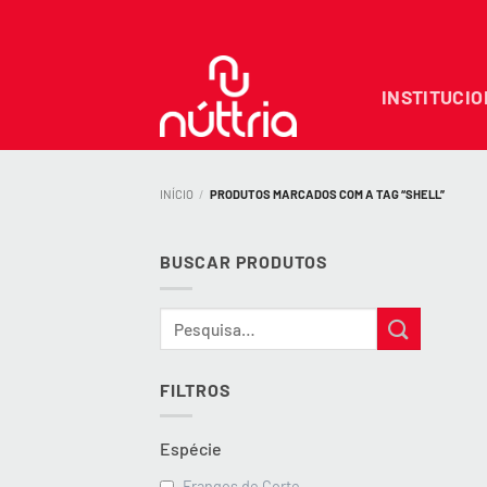
Skip
to
content
INSTITUCI
INÍCIO
/
PRODUTOS MARCADOS COM A TAG “SHELL”
BUSCAR PRODUTOS
Pesquisar
por:
FILTROS
Espécie
Frangos de Corte