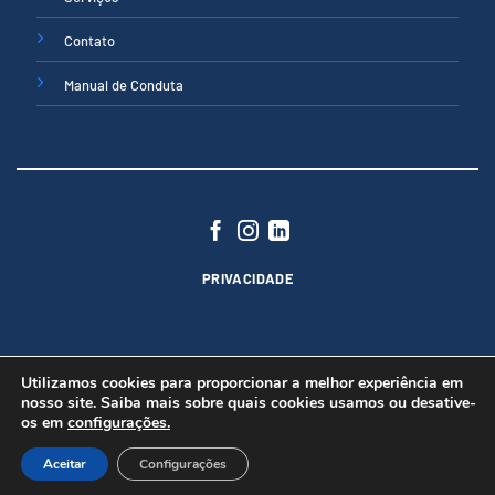
Contato
Manual de Conduta
PRIVACIDADE
Utilizamos cookies para proporcionar a melhor experiência em
nosso site. Saiba mais sobre quais cookies usamos ou desative-
os em
configurações.
Copyright 2026 ©
Núttria® - Todos direitos reservados
Politica de Privacidade
Aceitar
Configurações
Este site é protegido pelo Google reCAPTCHA:
Política de Privacidade
e
Termos de Serviço
.