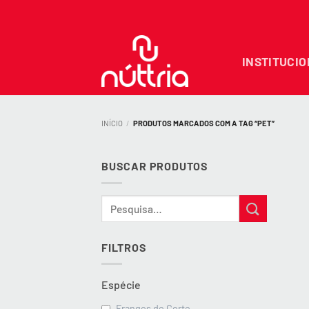
Skip
to
content
INSTITUCI
INÍCIO
/
PRODUTOS MARCADOS COM A TAG “PET”
BUSCAR PRODUTOS
Pesquisar
por:
FILTROS
Espécie
Frangos de Corte