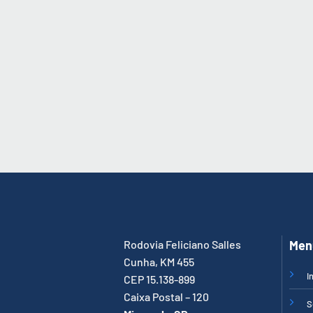
Rodovia Feliciano Salles
Men
Cunha, KM 455
I
CEP 15.138-899
Caixa Postal – 120
S