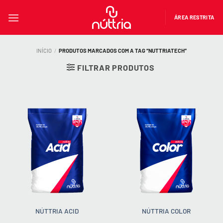
Skip
to
ÁREA RESTRITA
content
INÍCIO
/
PRODUTOS MARCADOS COM A TAG “NUTTRIATECH”
FILTRAR PRODUTOS
NÚTTRIA ACID
NÚTTRIA COLOR