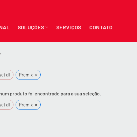
ONAL
SOLUÇÕES
SERVIÇOS
CONTATO
”
×
et all
Premix
um produto foi encontrado para a sua seleção.
×
et all
Premix