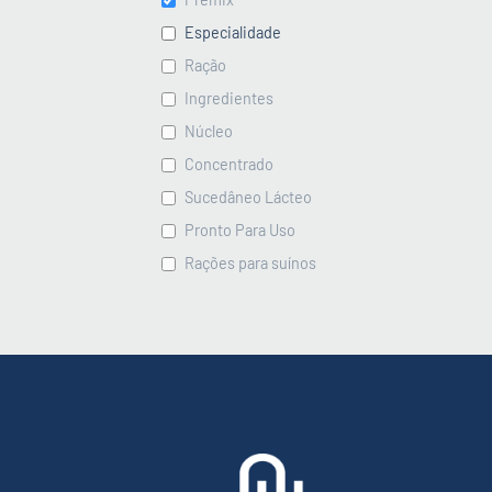
Especialidade
Ração
Ingredientes
Núcleo
Concentrado
Sucedâneo Lácteo
Pronto Para Uso
Rações para suínos