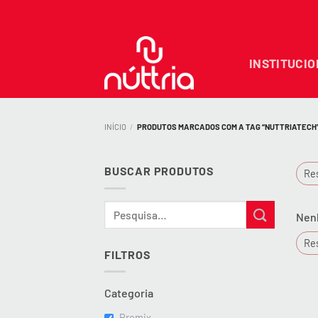
Skip
to
content
INSTITUCI
INÍCIO
/
PRODUTOS MARCADOS COM A TAG “NUTTRIATECH
BUSCAR PRODUTOS
Res
Pesquisar
Nenh
por:
Res
FILTROS
Categoria
Premix