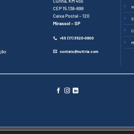
Cunha, KM 455
I
CEP 15.138-899
Caixa Postal – 120
S
Mirassol – SP
C
+55 (17) 3520-0800
M
ção
contato@nuttria.com