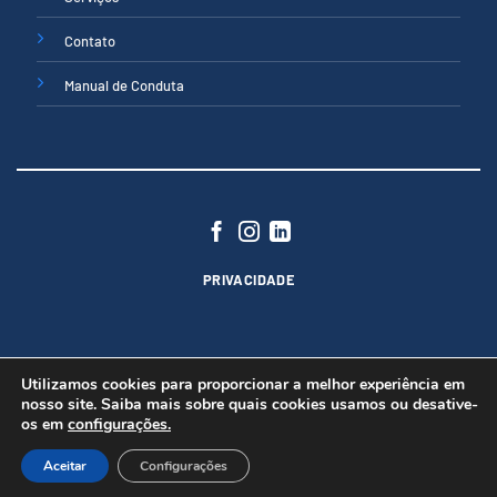
Contato
Manual de Conduta
PRIVACIDADE
Utilizamos cookies para proporcionar a melhor experiência em
nosso site. Saiba mais sobre quais cookies usamos ou desative-
os em
configurações.
Copyright 2026 ©
Núttria® - Todos direitos reservados
Politica de Privacidade
Aceitar
Configurações
Este site é protegido pelo Google reCAPTCHA:
Política de Privacidade
e
Termos de Serviço
.