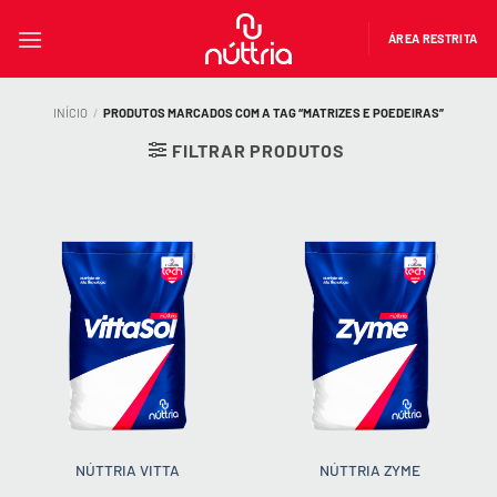
Skip
to
ÁREA RESTRITA
content
INÍCIO
/
PRODUTOS MARCADOS COM A TAG “MATRIZES E POEDEIRAS”
FILTRAR PRODUTOS
NÚTTRIA VITTA
NÚTTRIA ZYME