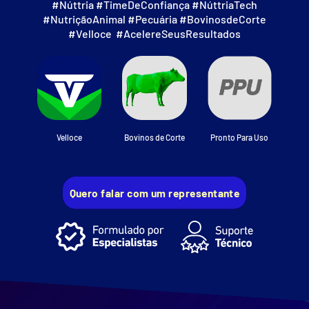
#Núttria #TimeDeConfiança #NúttriaTech
#NutriçãoAnimal #Pecuária #BovinosdeCorte
#Velloce #AcelereSeusResultados
Velloce
Bovinos de Corte
Pronto Para Uso
Quero falar com um representante