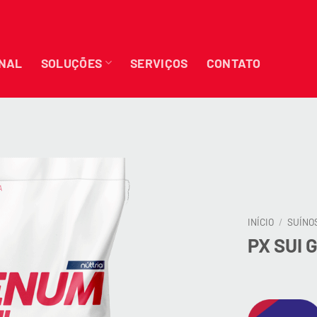
ONAL
SOLUÇÕES
SERVIÇOS
CONTATO
INÍCIO
/
SUÍNO
PX SUI