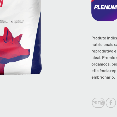
Produto indic
nutricionais 
reprodutivo e
ideal. Premix 
orgânicos, bio
eficiência re
embrionário.
PDF