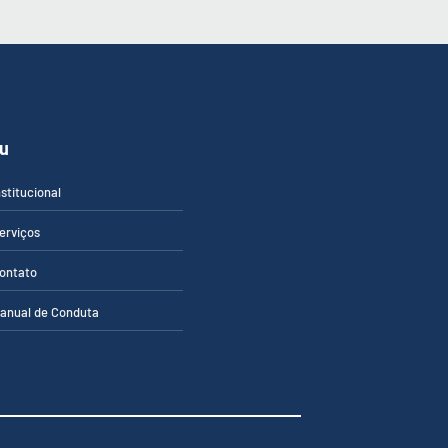
u
nstitucional
erviços
ontato
anual de Conduta