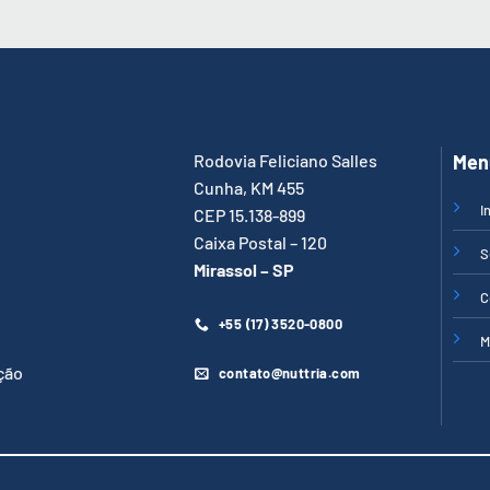
Rodovia Feliciano Salles
Men
Cunha, KM 455
I
CEP 15.138-899
Caixa Postal – 120
S
Mirassol – SP
C
+55 (17) 3520-0800
M
ção
contato@nuttria.com