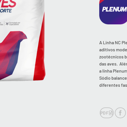
A Linha NC Pl
aditivos mode
zootécnicos b
das aves. Alé
a linha Plenum
Sódio balance
diferentes fa
PDF