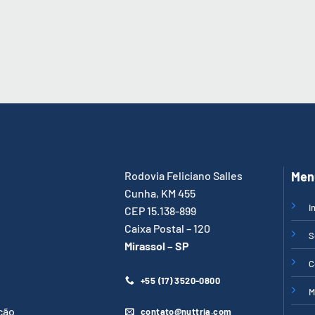
Rodovia Feliciano Salles
Men
Cunha, KM 455
I
CEP 15.138-899
Caixa Postal – 120
S
Mirassol – SP
C
+55 (17) 3520-0800
M
ção
contato@nuttria.com