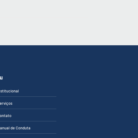
u
nstitucional
erviços
ontato
anual de Conduta