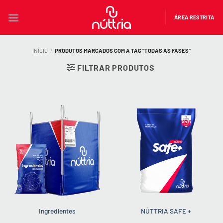
Skip
to
ÁREA RESTRITA
content
INÍCIO
/
PRODUTOS MARCADOS COM A TAG “TODAS AS FASES”
FILTRAR PRODUTOS
Ingredientes
NÚTTRIA SAFE +