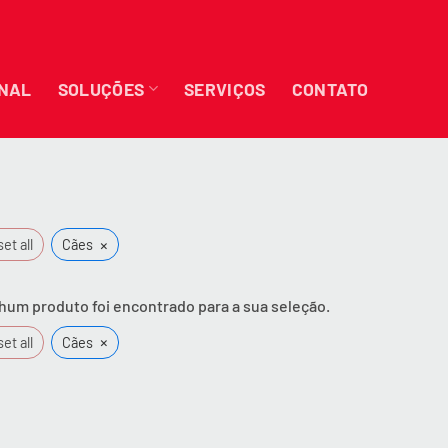
ONAL
SOLUÇÕES
SERVIÇOS
CONTATO
×
et all
Cães
um produto foi encontrado para a sua seleção.
×
et all
Cães