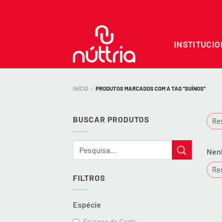
Skip
to
content
INSTITUCI
INÍCIO
/
PRODUTOS MARCADOS COM A TAG “SUÍNOS”
BUSCAR PRODUTOS
Res
Pesquisar
Nenh
por:
Res
FILTROS
Espécie
Frangos de Corte