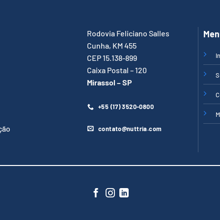
Rodovia Feliciano Salles
Men
Cunha, KM 455
I
CEP 15.138-899
Caixa Postal – 120
S
Mirassol – SP
C
+55 (17) 3520-0800
M
ção
contato@nuttria.com