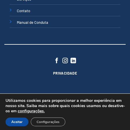
Contato
Manual de Conduta
PRIVACIDADE
Utilizamos cookies para proporcionar a melhor experiência em
nosso site. Saiba mais sobre quais cookies usamos ou desative-
os em
configurações.
Copyright 2026 ©
Núttria® - Todos direitos reservados
Politica de Privacidade
Aceitar
Configurações
Este site é protegido pelo Google reCAPTCHA:
Política de Privacidade
e
Termos de Serviço
.