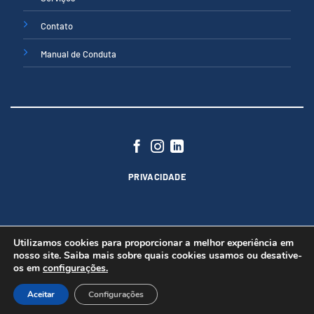
Contato
Manual de Conduta
PRIVACIDADE
Utilizamos cookies para proporcionar a melhor experiência em
nosso site. Saiba mais sobre quais cookies usamos ou desative-
os em
configurações.
Copyright 2026 ©
Núttria® - Todos direitos reservados
Politica de Privacidade
Aceitar
Configurações
Este site é protegido pelo Google reCAPTCHA:
Política de Privacidade
e
Termos de Serviço
.