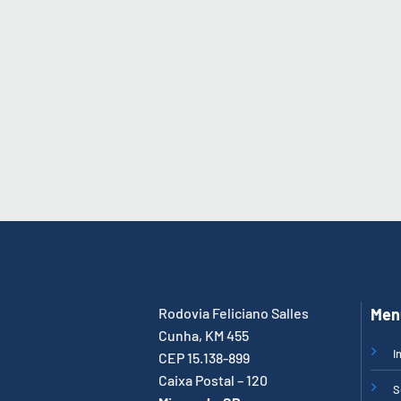
Rodovia Feliciano Salles
Men
Cunha, KM 455
I
CEP 15.138-899
Caixa Postal – 120
S