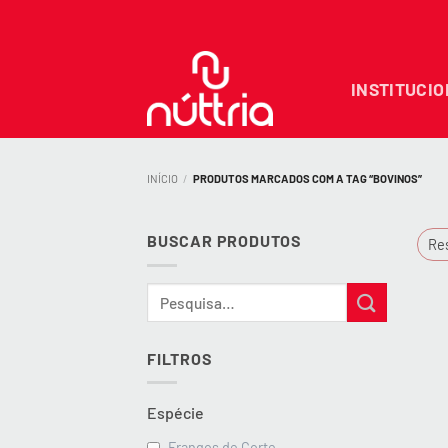
Skip
to
content
INSTITUCI
INÍCIO
/
PRODUTOS MARCADOS COM A TAG “BOVINOS”
BUSCAR PRODUTOS
Res
Pesquisar
por:
FILTROS
Espécie
Frangos de Corte